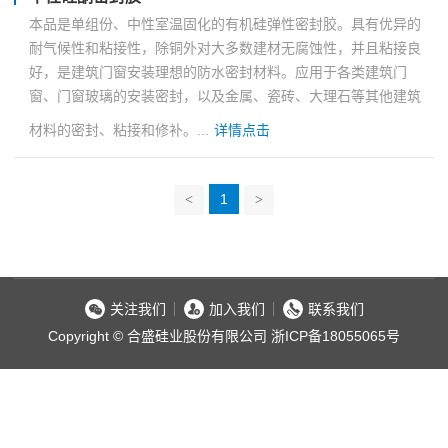
本品是单组份、中性室温固化的有机硅弹性密封胶。具有优异的
耐气候性和粘接性，除铜外对大多数建材无腐蚀性，并且粘接良
好，是建筑门窗安装理想的防水密封材料。应用于各类建筑门
窗、门窗玻璃的安装密封，以及金属、瓷砖、大理石等其他建筑
材料的密封、粘接和修补。...
详情点击
1
<
>
关注我们
加入我们
联系我们
Copyright © 合盛硅业股份有限公司
浙ICP备18055065号