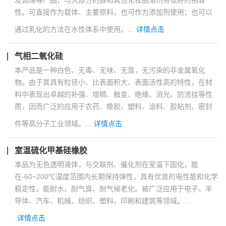
发调理等产品，与大部分的醇和其他化妆品溶剂有很好的相容
性。可直接作为载体、主要原料，也可作为添加剂使用；也可以
通过乳化的方法在水性体系中使用。...
详情点击
气相二氧化硅
本产品是一种白色、无毒、无味、无臭，无污染的非金属氧化
物。由于其具有粒径小、比表面积大、表面活性高的特性，在材
料中表现出卓越的补强、增稠、触变、绝缘、消光、防流挂等性
质，因而广泛的应用于农药、橡胶、塑料、涂料、胶粘剂、密封
件等高分子工业领域。...
详情点击
室温硫化甲基硅橡胶
本品为无色透明液体，与交联剂、催化剂在室温下固化，能
在-60~200℃温度范围内长期保持弹性，具有优良的电性能和化学
稳定性，能耐水、耐气臭、耐气候老化。被广泛应用于电子、半
导体、汽车、机械、纺织、塑料、印刷和建筑等领域。...
详情点击