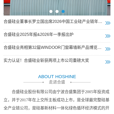
合盛硅业董事长罗立国出席2026中国工业硅产业链年会并致辞
合盛硅业2025年报&2026年一季报出炉
合盛硅业亮相第32届WINDOOR门窗幕墙新产品博览会 树立建筑安全环保新标杆
实力认证！合盛硅业斩获两项上市公司重磅大奖
ABOUT HOSHINE
走进合盛
合盛硅业股份有限公司由宁波合盛集团于
2005年投资成
立，并于2017年在上交所主板成功上市，是全球最完整硅基
全产业链公司，是硅基新材料一体化绿色循环经济模式的开