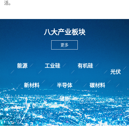
活。
八大产业板块
更多
能源
工业硅
有机硅
光伏
新材料
半导体
碳材料
储能